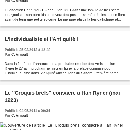
Par
C. Arnoult
II Fondation Henri Ner (13) naquit en 1861 dans une famille de très petite
bourgeoisie : son père était receveur des postes ; sa mère fut institutrice libre
avant de tenir une petite épicerie. Le ménage était à la fois catholique et
profondément républicain....
L'Individualiste et l'Antiquité I
Publié le 25/03/2013 à 12:48
Par
C. Arnoult
Dans la foulée de l'annonce de la prochaine réunion des Amis de Han
Ryner le 27 avril prochain, je mets en ligne la préface commise pour
L'Individualisme dans l'Antiquité aux éditions du Sandre. Première partie
aujourd'hui. L'Individualiste et l'Antiquité...
Le "Croquis brefs" consacré à Han Ryner (mai
1923)
Publié le 04/05/2011 à 09:34
Par
C. Arnoult