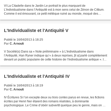
VI La Citadelle dans le Jardin Le portrait le plus marquant de
L’Individualisme dans l’Antiquité est à mon sens celui de Zénon de Cittium.
Comme il est émouvant, ce petit métèque ruiné au monde, moqué des
hommes, l’esprit brûlé au feu trop vif du Cynisme,...
L'Individualiste et l'Antiquité V
Publié le 16/04/2013 à 18:25
Par
C. Arnoult
V Société(s) Dans sa « Note préliminaire » à L’Individualisme dans
l’Antiquité, Han Ryner indique qu’« à deux reprises, [il a] parlé complètement
devant un public populaire de cette histoire de l’Individualisme antique ». Il
semble qu’une quinzaine d’années...
L'Individualiste et l'Antiquité IV
Publié le 16/04/2013 à 18:19
Par
C. Arnoult
IV Écritures Si l’on excepte deux ou trois contes parus en revue, les fictions
écrites par Henri Ner étaient des romans réalistes, à dominante
psychologique. Le Crime d’obéir subvertit quelque peu le genre, mais on est
encore loin de la fable philosophique...