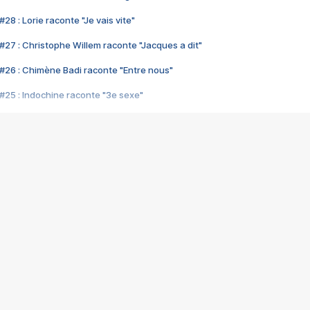
28 : Lorie raconte "Je vais vite"
#27 : Christophe Willem raconte "Jacques a dit"
#26 : Chimène Badi raconte "Entre nous"
#25 : Indochine raconte "3e sexe"
#24 : Zaho raconte "C'est chelou"
#23 : Patrick Bruel raconte "Au café des délices"
#22 : Kyo raconte "Le chemin"
#21 : Nolwenn Leroy raconte "Cassé"
#20 : Patrick Hernandez raconte "Born to be alive"
#19 : Lorie raconte "Près de moi"
#18 : Michael Jones raconte "A nos actes manqués" (avec Jean-Jacque
#17 : Khaled raconte "Aïcha"