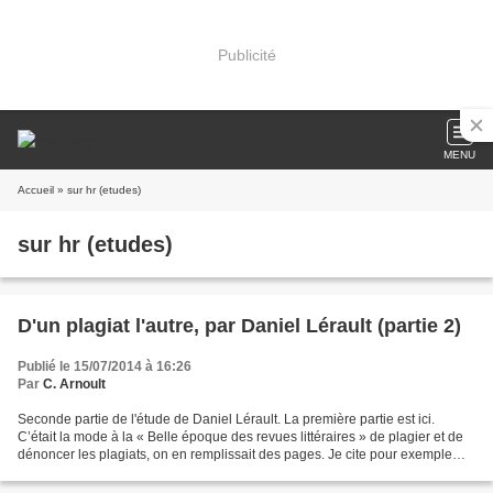
Publicité
MENU
Accueil
» sur hr (etudes)
sur hr (etudes)
D'un plagiat l'autre, par Daniel Lérault (partie 2)
Publié le 15/07/2014 à 16:26
Par
C. Arnoult
Seconde partie de l'étude de Daniel Lérault. La première partie est ici.
C’était la mode à la « Belle époque des revues littéraires » de plagier et de
dénoncer les plagiats, on en remplissait des pages. Je cite pour exemple
d’affaire, en cette année 1912,...