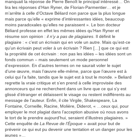
manquait la réponse de Pierre Benoît le principal intéressé… On
lira les réponses d’Han Ryner, de Florian-Parmentier… et je
m’arrête à celle d’Octave Béliard non parce que la plus longue
mais parce qu’elle « exprime d’intéressantes idées, beaucoup
moins paradoxales qu’elles ne paraissent ». Le bon docteur
Béliard professe en effet les mêmes idées qu’Han Ryner et
résume son opinion :
il n’y a pas de plagiaires
. Il définit le
plagiaire : « c’est un écrivain qui en vole un autre. Mais qu’est-ce
qu’un écrivain peut voler à un écrivain ? Rien […] que ce qui est
la propriété de cet écrivain : non pas les idées – les idées sont un
fonds commun – mais seulement un mode personnel
d’expression. En d’autres termes on ne saurait voler le sujet
d’une œuvre, mais l’œuvre elle-même, parce que l’œuvre est à
celui qui l’a faite, tandis que le sujet est à tout le monde. » Beliard
regrette la vraie critique et s’en prend à celle improvisée des
annonceurs qui ne recherchent dans un livre que ce qui s’y est
glissé d’étranger et délaissent le visage ou restent indifférents au
message de l’auteur. Enfin, il cite Virgile, Shakespeare, La
Fontaine, Corneille, Racine, Molière, Diderot, « …ceux qui, pour
employer le mot plagiat dans l’acception abusive où nous avons
le tort de le prendre aujourd’hui, seraient d’illustres plagiaires. »
Cette enquête de
La Revue de l’Époque
« avait pour but de
prévenir ce qui eut pu devenir une tentation et un danger pour les
jeunes »…