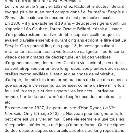
roman qui s’appellera
La Vie Eternelle
. »
Le livre paraît le 9 janvier 1927 chez Radot et le docteur Béliard,
évoqué plus haut, en rend compte dans
Le Journal du Peuple
du
28 mai. Je le cite car le document n’est pas facile d’accès :
En 1908 – il y a exactement 19 ans – deux jeunes gens dont l’un
s’appelait Léo Gaubert, l’autre Octave Béliard, éditait à l’usage
d’un public restreint, un livre de philosophie occulte auquel ils
avaient travaillé ensemble durant cinq ans et dont le titre était
Le
Périple
. On y pouvait lire, à la page 13, le passage suivant :
« Un enfant naissant est la vieillesse de sa lignée. Il porte sur le
visage des stigmates de décrépitude, en lui des vestiges
d’organes anciens, des ruines. C’est un vieil animal ; ses orteils
se sont atrophiés par un trop long repos, ses plantes durcies, ses
oreilles recroquevillées. Il est quelque chose de vénérable,
d’adapté, de mille fois transformé au cours de la vie des espèces
que sa propre vie résume. Sa pensée, comme un livre mille fois
feuilleté, a des plis et des signets : les instincts. Il arrive au
monde, bardé de ruse, armé de l’expérience des ancêtres… »
etc.
En cette année 1927, il a paru un livre d’Han Ryner,
La Vie
Eternelle
. On y lit (page 243) : « Nouveau pour les ignorants, le
petit être est un si vieil animal. Cette vie éternelle a usé tous les
réceptacles intérieurs, a usé jusqu’à notre forme. Que de signes
de décrépitude, depuis ces orteils atrophiés au long repos dans