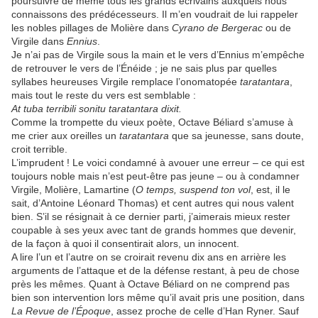
poursuivre de même tous les grands écrivains auxquels nous
connaissons des prédécesseurs. Il m’en voudrait de lui rappeler
les nobles pillages de Molière dans
Cyrano de Bergerac
ou de
Virgile dans
Ennius
.
Je n’ai pas de Virgile sous la main et le vers d’Ennius m’empêche
de retrouver le vers de l’Énéide ; je ne sais plus par quelles
syllabes heureuses Virgile remplace l’onomatopée
taratantara
,
mais tout le reste du vers est semblable :
At tuba terribili sonitu taratantara dixit.
Comme la trompette du vieux poète, Octave Béliard s’amuse à
me crier aux oreilles un
taratantara
que sa jeunesse, sans doute,
croit terrible.
L’imprudent ! Le voici condamné à avouer une erreur – ce qui est
toujours noble mais n’est peut-être pas jeune – ou à condamner
Virgile, Molière, Lamartine (
O temps, suspend ton vol
, est, il le
sait, d’Antoine Léonard Thomas) et cent autres qui nous valent
bien. S’il se résignait à ce dernier parti, j’aimerais mieux rester
coupable à ses yeux avec tant de grands hommes que devenir,
de la façon à quoi il consentirait alors, un innocent.
A lire l’un et l’autre on se croirait revenu dix ans en arrière les
arguments de l’attaque et de la défense restant, à peu de chose
près les mêmes. Quant à Octave Béliard on ne comprend pas
bien son intervention lors même qu’il avait pris une position, dans
La Revue de l’Époque
, assez proche de celle d’Han Ryner. Sauf