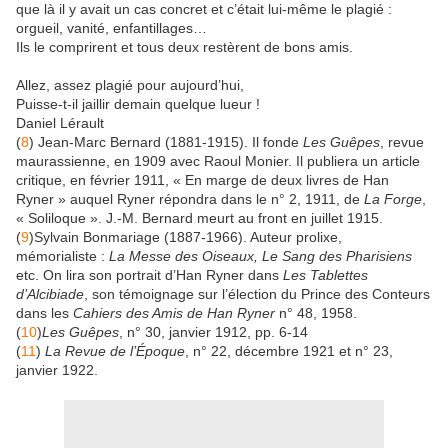
que là il y avait un cas concret et c’était lui-même le plagié :
orgueil, vanité, enfantillages…
Ils le comprirent et tous deux restèrent de bons amis.
Allez, assez plagié pour aujourd’hui,
Puisse-t-il jaillir demain quelque lueur !
Daniel Lérault
(
8
) Jean-Marc Bernard (1881-1915). Il fonde
Les Guêpes
, revue
maurassienne, en 1909 avec Raoul Monier. Il publiera un article
critique, en février 1911, « En marge de deux livres de Han
Ryner » auquel Ryner répondra dans le n° 2, 1911, de
La Forge
,
« Soliloque ». J.-M. Bernard meurt au front en juillet 1915.
(
9
)Sylvain Bonmariage (1887-1966). Auteur prolixe,
mémorialiste :
La Messe des Oiseaux, Le Sang des Pharisiens
etc. On lira son portrait d’Han Ryner dans
Les Tablettes
d’Alcibiade
, son témoignage sur l’élection du Prince des Conteurs
dans les
Cahiers des Amis de Han Ryner
n° 48, 1958.
(
10
)
Les Guêpes
, n° 30, janvier 1912, pp. 6-14
(
11
)
La Revue de l’Époque
, n° 22, décembre 1921 et n° 23,
janvier 1922.