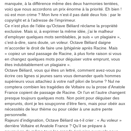
manquée, à la différence même des deux harmonies tentées,
voici que nous accordons un prix énorme à la priorité. Eh bien !
où est mon crime ? Mon livre n’est-il pas daté deux fois : par le
copyright et à l’adresse de l’imprimeur.
Ce n’est plus de l’idée qu’Octave Béliard réclame la propriété
exclusive. Mais si, à exprimer la même idée, j’ai le malheur
d’employer quelques mots semblables, je suis « un plagiaire »,
c’est-à-dire, sans doute, un voleur. Octave Béliard daigne
m’accorder le droit de faire une
Iphigénie
après Racine. Mais
« copiez un seul passage de Racine, à plus forte raison si vous
en changez quelques mots pour déguiser votre emprunt, vous
êtes indubitablement un plagiaire ».
Octave Béliard, vous qui êtes un lettré, comment avez-vous pu
écrire ces lignes si jeunes sans vous demander quels hommes
supérieurs vous attachiez à votre naïf pilori de brume ? Nul ne
comptera combien les tragédies de Voltaire ou la prose d’Anatole
France copient de passage de Racine. Or l’un et l’autre changent
presque toujours quelques mots. Non point pour déguiser des
emprunts, dont je les soupçonne d’être fiers, mais pour obéir aux
nécessités de leur thème ou pour céder à une autre pente
personnelle.
Rajeuni d’indignation, Octave Béliard va-t-il crier : « Au voleur »
derrière Voltaire et Anatole France ? Qu’il se prépare à