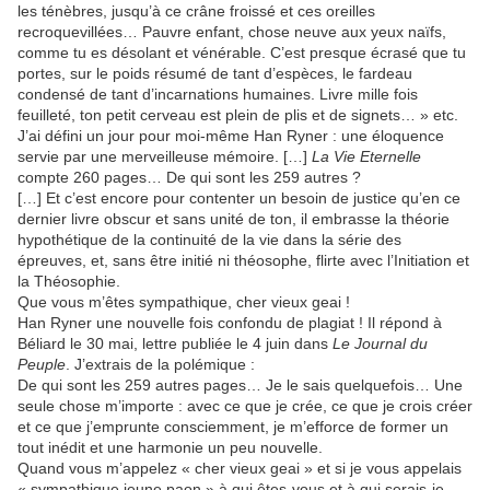
les ténèbres, jusqu’à ce crâne froissé et ces oreilles
recroquevillées… Pauvre enfant, chose neuve aux yeux naïfs,
comme tu es désolant et vénérable. C’est presque écrasé que tu
portes, sur le poids résumé de tant d’espèces, le fardeau
condensé de tant d’incarnations humaines. Livre mille fois
feuilleté, ton petit cerveau est plein de plis et de signets… » etc.
J’ai défini un jour pour moi-même Han Ryner : une éloquence
servie par une merveilleuse mémoire. […]
La Vie Eternelle
compte 260 pages… De qui sont les 259 autres ?
[…] Et c’est encore pour contenter un besoin de justice qu’en ce
dernier livre obscur et sans unité de ton, il embrasse la théorie
hypothétique de la continuité de la vie dans la série des
épreuves, et, sans être initié ni théosophe, flirte avec l’Initiation et
la Théosophie.
Que vous m’êtes sympathique, cher vieux geai !
Han Ryner une nouvelle fois confondu de plagiat ! Il répond à
Béliard le 30 mai, lettre publiée le 4 juin dans
Le Journal du
Peuple
. J’extrais de la polémique :
De qui sont les 259 autres pages… Je le sais quelquefois… Une
seule chose m’importe : avec ce que je crée, ce que je crois créer
et ce que j’emprunte consciemment, je m’efforce de former un
tout inédit et une harmonie un peu nouvelle.
Quand vous m’appelez « cher vieux geai » et si je vous appelais
« sympathique jeune paon » à qui êtes-vous et à qui serais-je