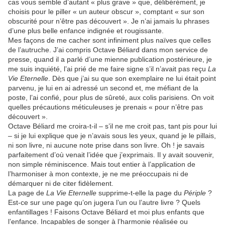
cas vous semble d’autant « plus grave » que, délibérément, je
choisis pour le piller « un auteur obscur », comptant « sur son
obscurité pour n’être pas découvert ». Je n’ai jamais lu phrases
d’une plus belle enfance indignée et rougissante.
Mes façons de me cacher sont infiniment plus naïves que celles
de l’autruche. J’ai compris Octave Béliard dans mon service de
presse, quand il a parlé d’une mienne publication postérieure, je
me suis inquiété, l’ai prié de me faire signe s’il n’avait pas reçu
La
Vie Eternelle
. Dès que j’ai su que son exemplaire ne lui était point
parvenu, je lui en ai adressé un second et, me méfiant de la
poste, l’ai confié, pour plus de sûreté, aux colis parisiens. On voit
quelles précautions méticuleuses je prenais « pour n’être pas
découvert ».
Octave Béliard me croira-t-il – s’il ne me croit pas, tant pis pour lui
– si je lui explique que je n’avais sous les yeux, quand je le pillais,
ni son livre, ni aucune note prise dans son livre. Oh ! je savais
parfaitement d’où venait l’idée que j’exprimais. Il y avait souvenir,
non simple réminiscence. Mais tout entier à l’application de
l’harmoniser à mon contexte, je ne me préoccupais ni de
démarquer ni de citer fidèlement.
La page de
La Vie Eternelle
supprime-t-elle la page du
Périple
?
Est-ce sur une page qu’on jugera l’un ou l’autre livre ? Quels
enfantillages ! Faisons Octave Béliard et moi plus enfants que
l’enfance. Incapables de songer à l’harmonie réalisée ou