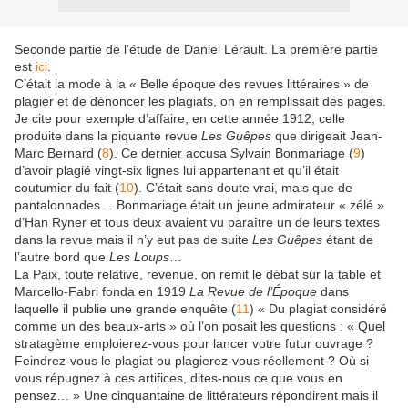
Seconde partie de l'étude de Daniel Lérault. La première partie
est
ici
.
C’était la mode à la « Belle époque des revues littéraires » de
plagier et de dénoncer les plagiats, on en remplissait des pages.
Je cite pour exemple d’affaire, en cette année 1912, celle
produite dans la piquante revue
Les Guêpes
que dirigeait Jean-
Marc Bernard (
8
). Ce dernier accusa Sylvain Bonmariage (
9
)
d’avoir plagié vingt-six lignes lui appartenant et qu’il était
coutumier du fait (
10
). C’était sans doute vrai, mais que de
pantalonnades… Bonmariage était un jeune admirateur « zélé »
d’Han Ryner et tous deux avaient vu paraître un de leurs textes
dans la revue mais il n’y eut pas de suite
Les Guêpes
étant de
l’autre bord que
Les Loups
…
La Paix, toute relative, revenue, on remit le débat sur la table et
Marcello-Fabri fonda en 1919
La Revue de l’Époque
dans
laquelle il publie une grande enquête (
11
) « Du plagiat considéré
comme un des beaux-arts » où l’on posait les questions : « Quel
stratagème emploierez-vous pour lancer votre futur ouvrage ?
Feindrez-vous le plagiat ou plagierez-vous réellement ? Où si
vous répugnez à ces artifices, dites-nous ce que vous en
pensez… » Une cinquantaine de littérateurs répondirent mais il