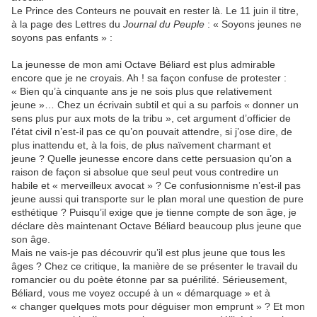
Le Prince des Conteurs ne pouvait en rester là. Le 11 juin il titre,
à la page des Lettres du
Journal du Peuple
: « Soyons jeunes ne
soyons pas enfants » :
La jeunesse de mon ami Octave Béliard est plus admirable
encore que je ne croyais. Ah ! sa façon confuse de protester :
« Bien qu’à cinquante ans je ne sois plus que relativement
jeune »… Chez un écrivain subtil et qui a su parfois « donner un
sens plus pur aux mots de la tribu », cet argument d’officier de
l’état civil n’est-il pas ce qu’on pouvait attendre, si j’ose dire, de
plus inattendu et, à la fois, de plus naïvement charmant et
jeune ? Quelle jeunesse encore dans cette persuasion qu’on a
raison de façon si absolue que seul peut vous contredire un
habile et « merveilleux avocat » ? Ce confusionnisme n’est-il pas
jeune aussi qui transporte sur le plan moral une question de pure
esthétique ? Puisqu’il exige que je tienne compte de son âge, je
déclare dès maintenant Octave Béliard beaucoup plus jeune que
son âge.
Mais ne vais-je pas découvrir qu’il est plus jeune que tous les
âges ? Chez ce critique, la manière de se présenter le travail du
romancier ou du poète étonne par sa puérilité. Sérieusement,
Béliard, vous me voyez occupé à un « démarquage » et à
« changer quelques mots pour déguiser mon emprunt » ? Et mon