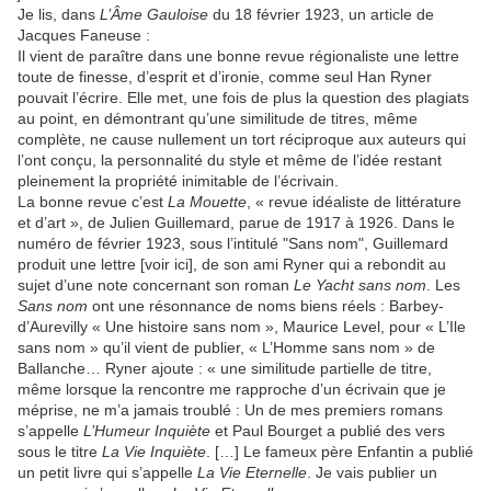
Je lis, dans
L’Âme Gauloise
du 18 février 1923, un article de
Jacques Faneuse :
Il vient de paraître dans une bonne revue régionaliste une lettre
toute de finesse, d’esprit et d’ironie, comme seul Han Ryner
pouvait l’écrire. Elle met, une fois de plus la question des plagiats
au point, en démontrant qu’une similitude de titres, même
complète, ne cause nullement un tort réciproque aux auteurs qui
l’ont conçu, la personnalité du style et même de l’idée restant
pleinement la propriété inimitable de l’écrivain.
La bonne revue c’est
La Mouette
, « revue idéaliste de littérature
et d’art », de Julien Guillemard, parue de 1917 à 1926. Dans le
numéro de février 1923, sous l’intitulé "Sans nom", Guillemard
produit une lettre [voir ici], de son ami Ryner qui a rebondit au
sujet d’une note concernant son roman
Le Yacht sans nom
. Les
Sans nom
ont une résonnance de noms biens réels : Barbey-
d’Aurevilly « Une histoire sans nom », Maurice Level, pour « L’Ile
sans nom » qu’il vient de publier, « L’Homme sans nom » de
Ballanche… Ryner ajoute : « une similitude partielle de titre,
même lorsque la rencontre me rapproche d’un écrivain que je
méprise, ne m’a jamais troublé : Un de mes premiers romans
s’appelle
L’Humeur Inquiète
et Paul Bourget a publié des vers
sous le titre
La Vie Inquiète
. […] Le fameux père Enfantin a publié
un petit livre qui s’appelle
La Vie Eternelle
. Je vais publier un