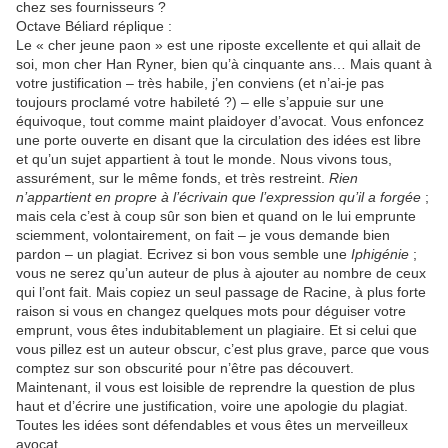
chez ses fournisseurs ?
Octave Béliard réplique :
Le « cher jeune paon » est une riposte excellente et qui allait de
soi, mon cher Han Ryner, bien qu’à cinquante ans… Mais quant à
votre justification – très habile, j’en conviens (et n’ai-je pas
toujours proclamé votre habileté ?) – elle s’appuie sur une
équivoque, tout comme maint plaidoyer d’avocat. Vous enfoncez
une porte ouverte en disant que la circulation des idées est libre
et qu’un sujet appartient à tout le monde. Nous vivons tous,
assurément, sur le même fonds, et très restreint.
Rien
n’appartient en propre à l’écrivain que l’expression qu’il a forgée
;
mais cela c’est à coup sûr son bien et quand on le lui emprunte
sciemment, volontairement, on fait – je vous demande bien
pardon – un plagiat. Ecrivez si bon vous semble une
Iphigénie
;
vous ne serez qu’un auteur de plus à ajouter au nombre de ceux
qui l’ont fait. Mais copiez un seul passage de Racine, à plus forte
raison si vous en changez quelques mots pour déguiser votre
emprunt, vous êtes indubitablement un plagiaire. Et si celui que
vous pillez est un auteur obscur, c’est plus grave, parce que vous
comptez sur son obscurité pour n’être pas découvert.
Maintenant, il vous est loisible de reprendre la question de plus
haut et d’écrire une justification, voire une apologie du plagiat.
Toutes les idées sont défendables et vous êtes un merveilleux
avocat.