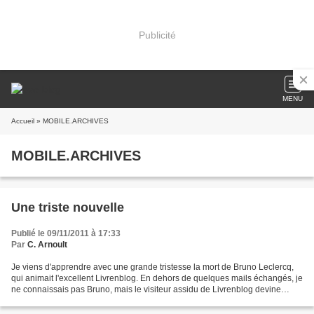
Publicité
MENU
Accueil
» MOBILE.ARCHIVES
MOBILE.ARCHIVES
Une triste nouvelle
Publié le 09/11/2011 à 17:33
Par
C. Arnoult
Je viens d'apprendre avec une grande tristesse la mort de Bruno Leclercq,
qui animait l'excellent Livrenblog. En dehors de quelques mails échangés, je
ne connaissais pas Bruno, mais le visiteur assidu de Livrenblog devine
derrière l'écran un homme attachant,...