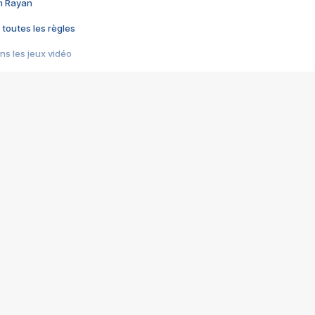
im Rayan
 toutes les règles
s les jeux vidéo
us choquant de Rockstar ? - Le scandale BULLY
e plus moche de Steam
du RÊVE tourne au CAUCHEMAR
pendant 8 heures
it… à tort
umiliés par un jeu vidéo
ire - Final Fantasy 8
ti un empire - Age of Empires
story DOFUS
tard, il crée l'un des pires jeux de tous les temps, MindsEye.