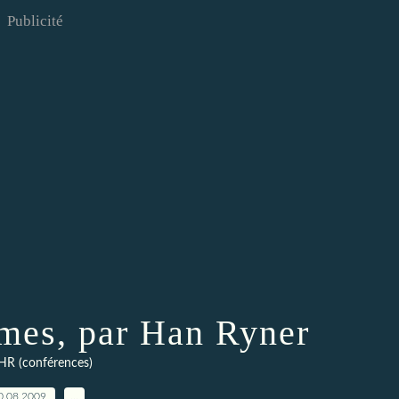
Publicité
gmes, par Han Ryner
HR (conférences)
0.08.2009
…