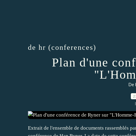
de hr (conferences)
Plan d'une con
"L'Hom
De 
2
Extrait de l'ensemble de documents rassemblés pa
conférence de Han Ryner. La date de cette conféren