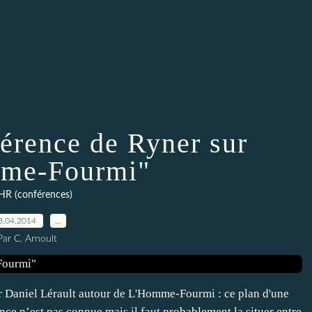
férence de Ryner sur
me-Fourmi"
HR (conférences)
3.04.2014
…
Par C. Arnoult
r Daniel Lérault autour de L'Homme-Fourmi : ce plan d'une
ce n’est pas connue mais il faut probablement la situer entre