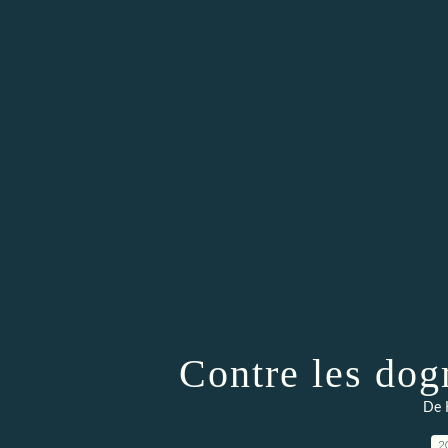
Contre les do
De 
2