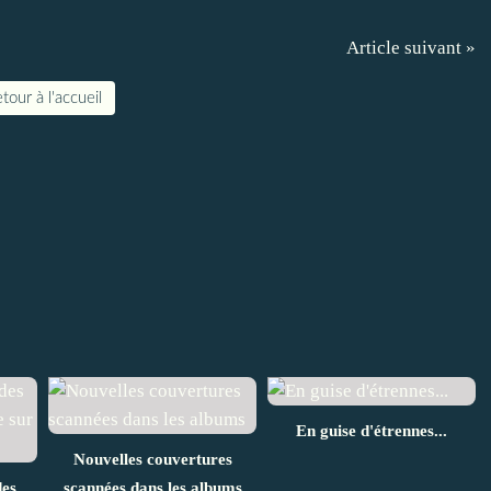
Article suivant »
tour à l'accueil
En guise d'étrennes...
Nouvelles couvertures
des
scannées dans les albums