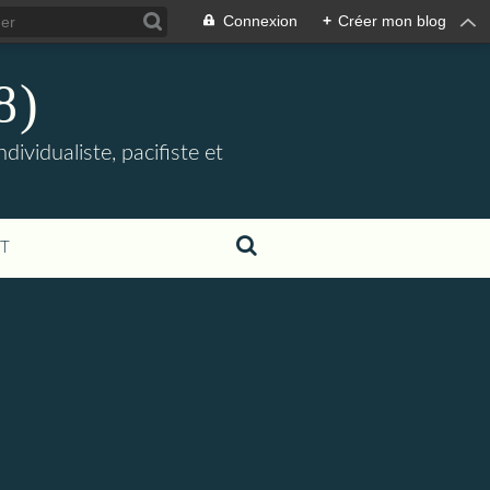
Connexion
+
Créer mon blog
8)
ividualiste, pacifiste et
T