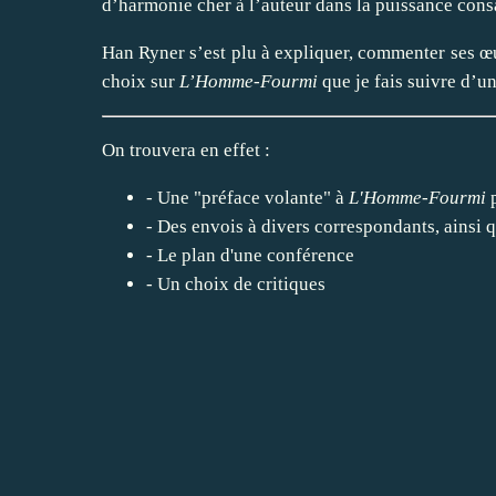
d’harmonie cher à l’auteur dans la puissance cons
Han Ryner s’est plu à expliquer, commenter ses œuv
choix sur
L’Homme-Fourmi
que je fais suivre d’u
On trouvera en effet :
- Une "
préface volante
" à
L'Homme-Fourmi
p
- Des
envois
à divers correspondants, ainsi q
- Le plan d'une
conférence
- Un choix de
critiques