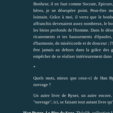
Bonheur, il en faut comme Socrate, Epicure, 
héros, je ne désespère point. Peut-être 
lointain. Grâce à moi, il verra que le bonhe
affranchis devenaient assez nombreux, le bon
les biens profonds de l'homme. Dans le désert
ricanements et tes haussements d'épaules,
d'harmonie, de miséricorde et de douceur ; l'
être jamais au dehors dans la grâce des g
empêcher de se réaliser intérieurement dans l
*
Quels mots, mieux que ceux-ci de Han Ryne
ouvrage ?
Un autre livre de Ryner, un autre encore, 
"ouvrage", ici, se faisant tout autant livre q
Han Ryner
,
Le Rire du Sage
,
Théolib
, collection