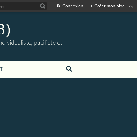
Connexion
+
Créer mon blog
8)
ividualiste, pacifiste et
T