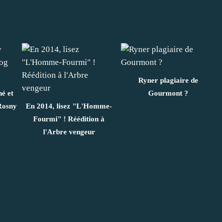
Ryner plagiaire de
é et
Gourmont ?
Rosny
En 2014, lisez "L'Homme-
Fourmi" ! Réédition à
l'Arbre vengeur