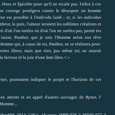
Jésus et Epictète pour qu'il ne recule pas. Grâce à ces
mon courage protégera contre le désespoir un homme
ur est possible à l'individu isolé ; et, si les individus
heur, la paix, l'amour seraient les sublimes créations et
 d'où l'on sortira ou d'où l'on ne sortira pas, parmi tes
 laisse, Panther, que je sois l'Homme selon son rêve
Homme qui, à cause de toi, Panther, ne se réalisera peut-
estes libres, mais que rien, pas même toi, ne saurait
a ferveur et la joie d'une âme libre.< »
r, pourraient indiquer le projet et l'horizon de cet
en attente et en appel d'autres ouvrages de Ryner, l'
u'Homme...
 Liber***, 2014, 128 p., 18 euros, ISBN 978-2-36500-077-2.