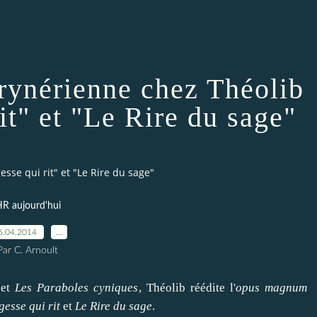
 rynérienne chez Théolib
it" et "Le Rire du sage"
sse qui rit" et "Le Rire du sage"
R aujourd'hui
6.04.2014
…
Par C. Arnoult
et
Les Paraboles cyniques
,
Théolib
réédite l'
opus magnum
gesse qui rit
et
Le Rire du sage
.