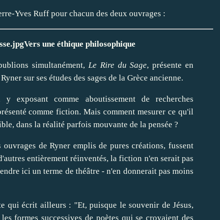
Pierre-Yves Ruff pour chacun des deux ouvrages :
Vers une éthique philosophique
 publions simultanément,
Le Rire du Sage
, présente en
Ryner sur ses études des sages de la Grèce ancienne.
nt, y exposant comme aboutissement de recherches
st présenté comme fiction. Mais comment mesurer ce qu'il
sible, dans la réalité parfois mouvante de la pensée ?
les ouvrages de Ryner emplis de pures créations, fussent
'autres entièrement réinventés, la fiction n'en serait pas
endre ici un terme de théâtre - n'en donnerait pas moins
te qui écrit ailleurs : "Et, puisque le souvenir de Jésus,
 les formes successives de poètes qui se croyaient des