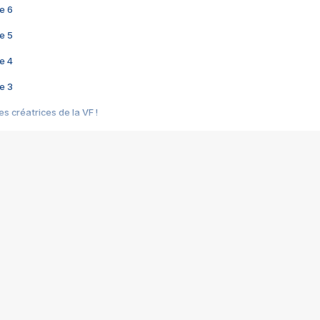
e 6
e 5
e 4
e 3
s créatrices de la VF !
e 2
e 1
e Mektoub My Love arrive enfin ! Rencontre avec Shaïn Boumedine et Sal
i : après Toni en famille
elle réalise le bouleversant Dites lui que je l'aime
ais ! Rencontre autour de Vie privée de Rebecca Zlotowski
 de Marguerite, Grave... Rencontre avec Ella Rumpf
 Les Rêveurs, un film intime sur la santé mentale