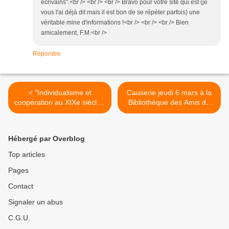
écrivains".<br /> <br /> <br /> Bravo pour votre site qui est (je
vous l'ai déjà dit mais il est bon de se répéter parfois) une
véritable mine d'informations !<br /> <br /> <br /> Bien
amicalement, F.M.<br />
Répondre
< "Individualisme et
Causerie jeudi 6 mars à la
coopération au XIXe siècle",
Bibliothèque des Amis de
un cycle de causerie à la
l'Instruction >
Bibliothèque des Amis de
l'Instruction
Hébergé par Overblog
Top articles
Pages
Contact
Signaler un abus
C.G.U.