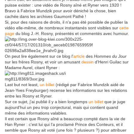
puisse exister : une vidéo de Rosny aîné et Ryner vers 1920 !
Bravo à Fabrice Mundzik pour avoir déniché la chose, bien
cachée dans les archives Gaumont Pathé !
Si, pour des raisons de droits, il n'a pas été possible de publier la
vidéo elle-même, de nombreux instantanés sont visibles sur
cette
page
du blog J.-H. Rosny, présentés et commentés avec humour.
On peut lire également sur ce blog l'
article
des
Hommes du Jour
sur les frères Rosny, et voir un amusant
dessin
d'Henri Guilac sur
Madame Aurel, citant Ryner :
Last but not least,
un billet
(rédigé par Fabrice Mundzik aidé de
Jean-Yves Freyburger) recense les informations sur les relations
entre les Rosny et Ryner.
Sur ce sujet, j'ai publié il y a bien longtemps
un billet
que je juge
aujourd'hui un peu trop conjectural, mais qui contient quand
même des informations valables.
Il est certain que Rosny aîné a beaucoup compté dans la vie de
Han Ryner : c'est lui qui l'a proclamé Prince des Conteurs, et il
semble que Rosny ait voté (une fois ? plusieurs ?) pour attribuer