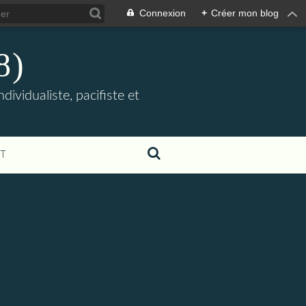
Connexion
+
Créer mon blog
8)
ividualiste, pacifiste et
T