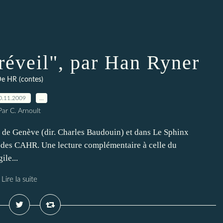
réveil", par Han Ryner
e HR (contes)
0.11.2009
…
Par C. Arnoult
 de Genève (dir. Charles Baudouin) et dans Le Sphinx
4 des CAHR. Une lecture complémentaire à celle du
le...
Lire la suite