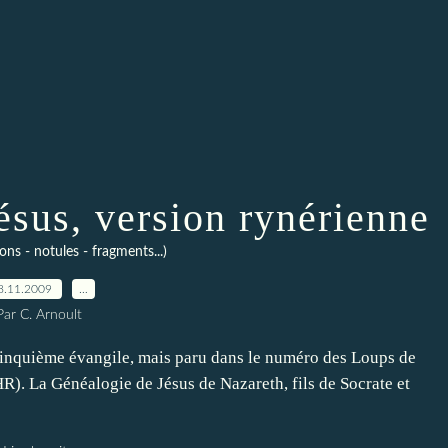
ésus, version rynérienne
ons - notules - fragments...)
8.11.2009
…
Par C. Arnoult
 Cinquième évangile, mais paru dans le numéro des Loups de
). La Généalogie de Jésus de Nazareth, fils de Socrate et