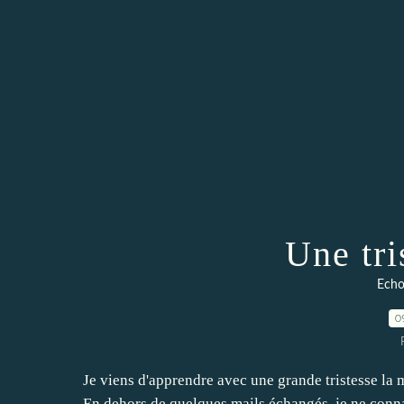
Une tri
Echos
0
Je viens d'apprendre avec une grande tristesse la 
En dehors de quelques mails échangés, je ne conna