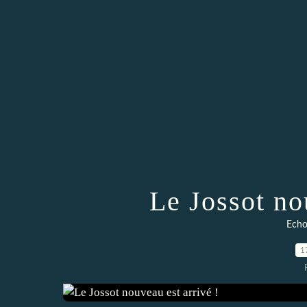
Le Jossot no
Echos
1