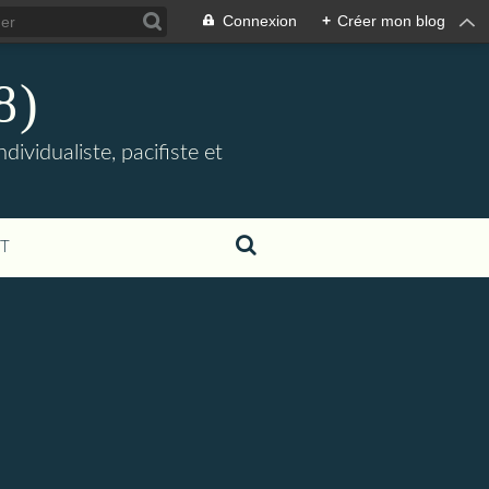
Connexion
+
Créer mon blog
8)
ividualiste, pacifiste et
T