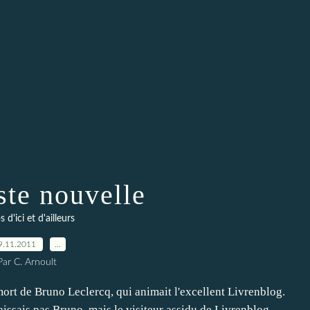
ste nouvelle
 d'ici et d'ailleurs
9.11.2011
…
Par C. Arnoult
mort de Bruno Leclercq, qui animait l'excellent Livrenblog.
issais pas Bruno, mais le visiteur assidu de Livrenblog