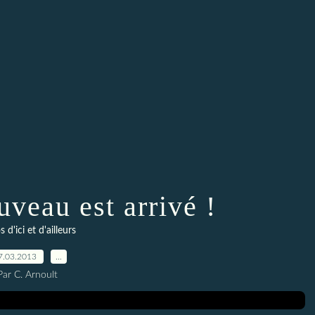
uveau est arrivé !
 d'ici et d'ailleurs
7.03.2013
…
Par C. Arnoult