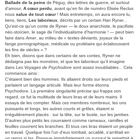
Ballade de la peine
de Péguy, des lettres de guerre, et surtout
d'amour,
A cœur perdu
, avant qu'en fin de numéro Elisée Reclus
nous
salue de tout cœur
! Mais entretemps, on aura encore lu,
tiens, tiens,
Les laborieux
, décrits par un certain Han Ryner...
Qu'est-ce qu'un conte de Ryner — le doux anarchiste, le pacifiste
néo-stoïcien, le sage de l'individualisme d'harmonie ! — peut bien
faire dans
Amer
, au milieu de « textes déviants, joyaux de la
fange pornographique, médicale ou prolétaire qui éclaboussent
les fins de siècles » ?
Eh bien, disons que dans certains de ses contes, Ryner ne
dédaigna pas les monstres, et que les
laborieux
qu'il imagine
dans
Les Voyages de Psychodore
sont assez inoubliables... Cela
commence ainsi :
C'étaient bien des hommes. Ils allaient droits sur leurs pieds et
parlaient un langage articulé. Mais leur forme étonna
Psychodore. La première singularité précise qui frappa son
regard, ce fut la multitude de leurs bras et de leurs mains. Il
essaya de les compter. Mais ces membres nombreux, les uns
puissants et longs, les autres courts et grêles, étaient si
irrégulièrement placés : sur la tête, sur le buste, sur les jambes.
D'autres plus petits les couvraient comme rameaux, ramilles et
feuilles couvrent les branches. Et tous ces bras étaient un peuple
en travail. Quelque fois l'un d'eux tombait, accablé, s'arrêtait en
un repos si las. Presque immédiatement un sursaut le remettait à