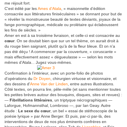
me réjouit fort.
C'est édité par les
Ames d'Atala
, « maisonnette d’édition
consacrée aux littératures finiséculaires » se donnant pour but de
« révéler la monstrueuse beauté de textes déviants, joyaux de la
fange pornographique, médicale ou prolétaire qui éclaboussent
les fins de siècles. »
Amer
en est à sa troisième livraison, et celle-ci est consacrée au
cœur
. On se doutait bien que sur un tel thème, on aurait droit à
du rouge bien saignant, plutôt qu'à de la fleur bleue. Et on n'a
pas été déçu ! A commencer par la couverture, « coruscante »
mais effectivement assez « dégueulasse » — selon les mots
mêmes d'Atala... Jugez vous-mêmes.
Confirmation à l'intérieur, avec un porte-folio de photos
d'opérations du
Dr Doyen
, chirurgien virtuose et visionnaire, et
des dessins d'
Anne Van der Linden
, entre autres illustrations.
Côté textes, on pourra lire, pêle-mêle (et sans mentionner toutes
les petites brèves autour des bouquins, disques, sites et revues) :
—
Fibrillations littéraires
, un triptyque nécrographiques —
Laforgue, Hofmannsthal, Lombroso —, par Ian Geay. Autre
étude :
Le sexe du cœur
, un bel « essai de stéthoscopie de la
poésie lyrique » par Anne Berger. Et puis, par-ci par-là, des
interventions de deux de nos plus éminents confrères en