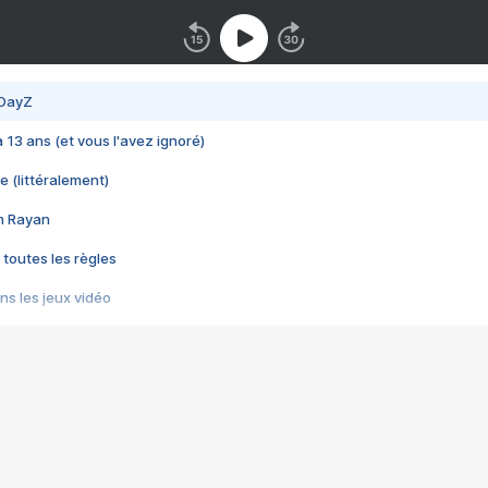
 DayZ
 a 13 ans (et vous l'avez ignoré)
e (littéralement)
im Rayan
 toutes les règles
s les jeux vidéo
us choquant de Rockstar ? - Le scandale BULLY
e plus moche de Steam
du RÊVE tourne au CAUCHEMAR
pendant 8 heures