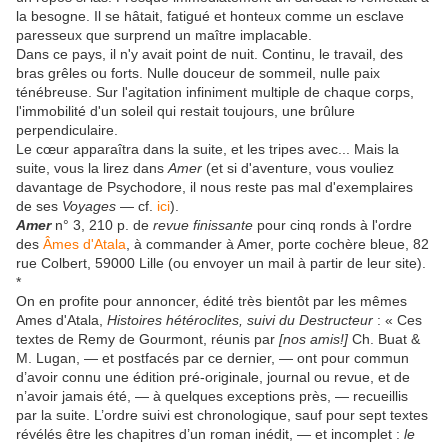
la besogne. Il se hâtait, fatigué et honteux comme un esclave
paresseux que surprend un maître implacable.
Dans ce pays, il n'y avait point de nuit. Continu, le travail, des
bras grêles ou forts. Nulle douceur de sommeil, nulle paix
ténébreuse. Sur l'agitation infiniment multiple de chaque corps,
l'immobilité d'un soleil qui restait toujours, une brûlure
perpendiculaire.
Le cœur apparaîtra dans la suite, et les tripes avec... Mais la
suite, vous la lirez dans
Amer
(et si d'aventure, vous vouliez
davantage de Psychodore, il nous reste pas mal d'exemplaires
de ses
Voyages
— cf.
ici
).
Amer
n° 3, 210 p. de
revue finissante
pour cinq ronds à l'ordre
des
Âmes d'Atala
, à commander à Amer, porte cochère bleue, 82
rue Colbert, 59000 Lille (ou envoyer un mail à partir de leur site).
*
On en profite pour annoncer, édité très bientôt par les mêmes
Ames d'Atala,
Histoires hétéroclites
, suivi du
Destructeur
: « Ces
textes de Remy de Gourmont, réunis par
[nos amis!]
Ch. Buat &
M. Lugan, — et postfacés par ce dernier, — ont pour commun
d’avoir connu une édition pré-originale, journal ou revue, et de
n’avoir jamais été, — à quelques exceptions près, — recueillis
par la suite. L’ordre suivi est chronologique, sauf pour sept textes
révélés être les chapitres d’un roman inédit, — et incomplet :
le