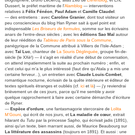
blogosphère, Bruno Leclercq, alias Zeb de
Livrenblog
, et Eric
Dussert, le préfet maritime de l'
Alamblog
— interventions
relatives à
Félix Fénéon
,
Paul Adam
et
Camille Claudel
.
— des entretiens : avec
Caroline Granier
, dont tout visiteur un
peu consciencieux du blog Han Ryner sait à quel point est
indispensable
Les Briseurs de formules
, somme sur les écrivains
anars de l'entre-deux siècles ; avec les
éditions Sao Maï
autour
de leur réédition du
Tableau de Paris sous la Commune
,
panégyrique de la Commune attribué à Villiers de l'Isle-Adam ;
avec
Taï Luc
, chanteur de
La Souris Déglinguée
, groupe fin-de-
siècle (le XXè!) — il s'agit en réalité d'une début de conversation,
on attend impatiemment la suite au prochain numéro ; enfin, et
c'est celui qui m'a le plus intéressé (faut dire qu'Atala y a mis une
certaine ferveur...), un entretien avec
Claude Louis-Combet
,
romantique nocturne, écrivain de la quête intérieure et éditeur de
textes spirituels étranges et oubliés (cf.
ici
et
là
) — j'y reviendrai
brièvement un de ces jours, parce qu'il me semble y avoir
quelque rapprochement à faire avec certaine démarche d'écriture
de Ryner.
—
Espèce d'ordure
, une fantasmagorie stercoraire de
Lolita
M'Gouni
, qui écrit de nos jours, et
La maladie de cœur
, extrait
hilarant du
Tutu
par la princesse Sapho, qui écrivait jadis (1891),
ainsi qu'un texte, bien marrant aussi, de Maurice Beaubourg sur
La littérature des assassins
(toujours en 1891). Et aussi : une