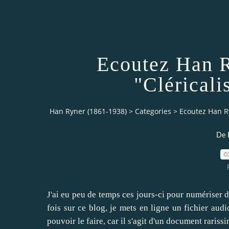
Ecoutez Han R
"Cléricali
Han Ryner (1861-1938)
>
Categories
>
Ecoutez Han Ry
De 
0
J'ai eu peu de temps ces jours-ci pour numériser de
fois sur ce blog, je mets en ligne un fichier aud
pouvoir le faire, car il s'agit d'un document rariss