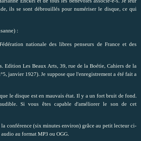
arianne Enckel et de tous les bénévoles associé-e-s. Je leur
, ils se sont débrouillés pour numériser le disque, ce qui
usanne) :
Fédération nationale des libres penseurs de France et des
. Edition Les Beaux Arts, 39, rue de la Boétie, Cahiers de la
°5, janvier 1927). Je suppose que l'enregistrement a été fait a
que le disque est en mauvais état. Il y a un fort bruit de fond.
udible. Si vous êtes capable d'améliorer le son de cet
la conférence (six minutes environ) grâce au petit lecteur ci-
ier audio au format MP3 ou OGG.