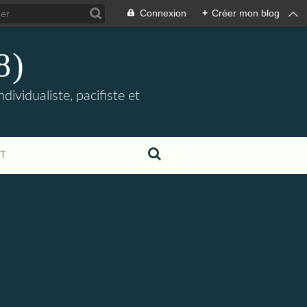
Connexion
+
Créer mon blog
8)
ividualiste, pacifiste et
T