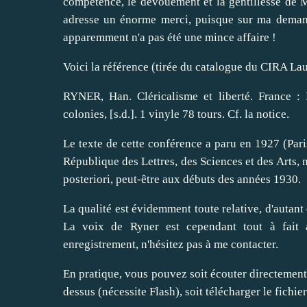
compétence, le dévouement et la gentillesse de M
adresse un énorme merci, puisque sur ma demande
apparemment n'a pas été une mince affaire !
Voici la référence (tirée du catalogue du CIRA La
RYNER, Han. Cléricalisme et liberté. France : 
colonies, [s.d.]. 1 vinyle 78 tours. Cf. la
notice
.
Le texte de cette conférence a paru en 1927 (Paris
République des Lettres, des Sciences et des Arts, n
posteriori, peut-être aux débuts des années 1930.
La qualité est évidemment toute relative, d'autant 
La voix de Ryner est cependant tout à fait a
enregistrement, n'hésitez pas à me contacter.
En pratique, vous pouvez soit écouter directement 
dessus (nécessite Flash), soit télécharger le fich