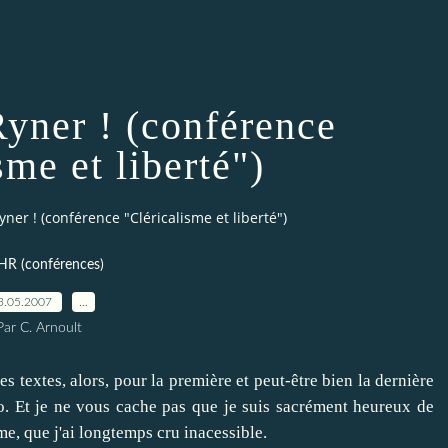
yner ! (conférence
sme et liberté")
ner ! (conférence "Cléricalisme et liberté")
HR (conférences)
3.05.2007
…
Par C. Arnoult
s textes, alors, pour la première et peut-être bien la dernière
io. Et je ne vous cache pas que je suis sacrément heureux de
ime, que j'ai longtemps cru inacessible.